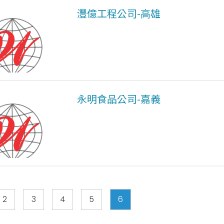
灃億工程公司-高雄
永明食品公司-嘉義
2
3
4
5
6